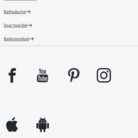
Bettwäsche
Sportgeräte
Balkonmöbel
facebook
youtube
pinterest
instagram
appleinc
android