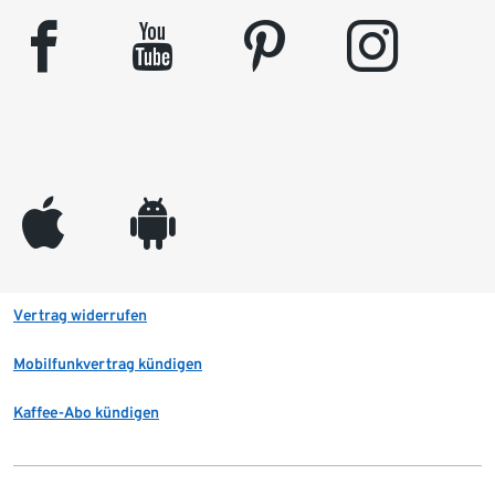
facebook
youtube
pinterest
instagram
appleinc
android
Vertrag widerrufen
Mobilfunkvertrag kündigen
Kaffee-Abo kündigen