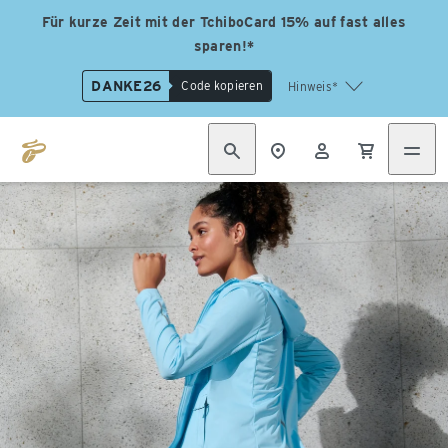
Für kurze Zeit mit der TchiboCard 15% auf fast alles
sparen!*
DANKE26
Code kopieren
Hinweis*