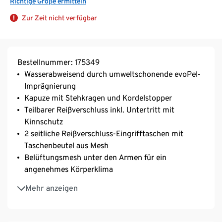
Richtige Größe ermitteln
Zur Zeit nicht verfügbar
Bestellnummer: 175349
Wasserabweisend durch umweltschonende evoPel-
Imprägnierung
Kapuze mit Stehkragen und Kordelstopper
Teilbarer Reißverschluss inkl. Untertritt mit
Kinnschutz
2 seitliche Reißverschluss-Eingrifftaschen mit
Taschenbeutel aus Mesh
Belüftungsmesh unter den Armen für ein
angenehmes Körperklima
Nahtreißverschlusstasche am rechten Ärmel
Mehr anzeigen
Ärmelbündchen
Mit abgerundetem, verlängertem Saum
Mit reflektierenden Designelementen