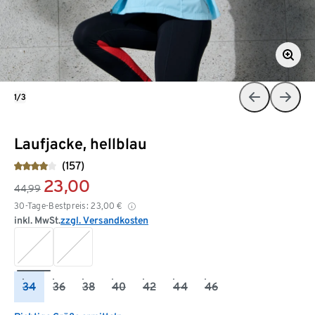
1/3
Laufjacke, hellblau
(157)
23,00
44,99
30-Tage-Bestpreis:
23,00
€
inkl. MwSt.
zzgl. Versandkosten
34
36
38
40
42
44
46