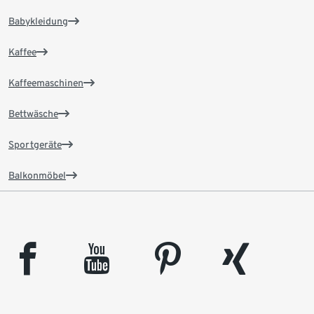
Babykleidung
Kaffee
Kaffeemaschinen
Bettwäsche
Sportgeräte
Balkonmöbel
facebook
youtube
pinterest
xing