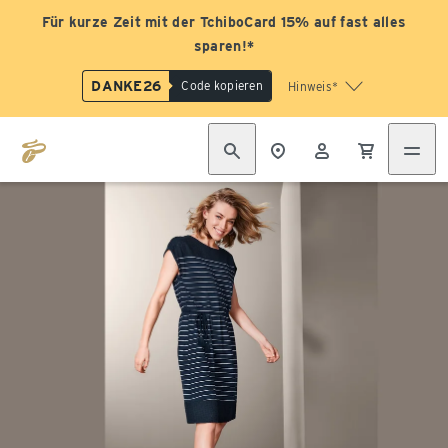
Für kurze Zeit mit der TchiboCard 15% auf fast alles
sparen!*
DANKE26
Code kopieren
Hinweis*