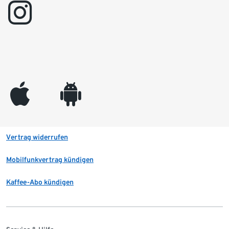
instagram
appleinc
android
Vertrag widerrufen
Mobilfunkvertrag kündigen
Kaffee-Abo kündigen