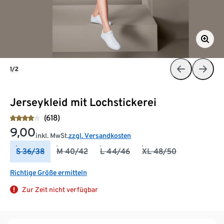
1/2
Jerseykleid mit Lochstickerei
(618)
9,00
inkl. MwSt.
zzgl. Versandkosten
S 36/38
M 40/42
L 44/46
XL 48/50
Richtige Größe ermitteln
Zur Zeit nicht verfügbar