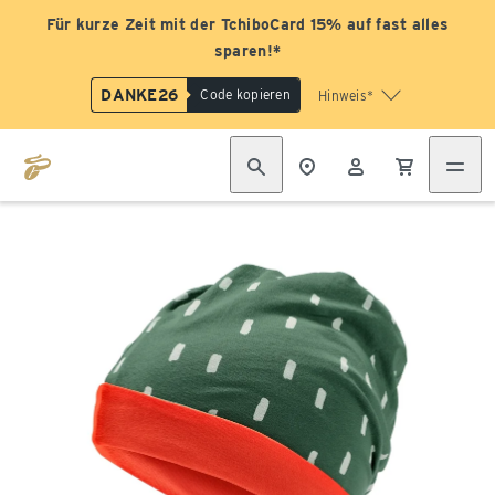
Für kurze Zeit mit der TchiboCard 15% auf fast alles
sparen!*
DANKE26
Code kopieren
Hinweis*