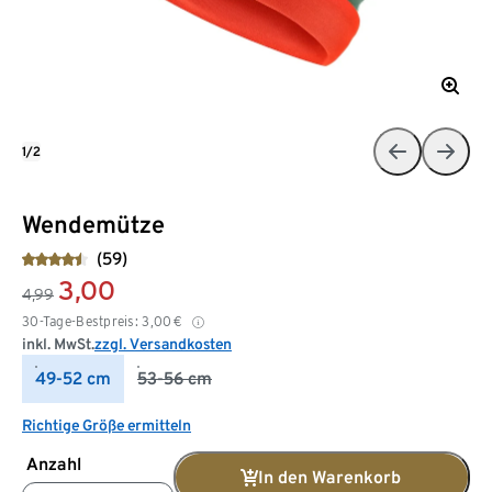
1/2
Wendemütze
(59)
3,00
4,99
30-Tage-Bestpreis:
3,00
€
inkl. MwSt.
zzgl. Versandkosten
49-52 cm
53-56 cm
Richtige Größe ermitteln
Anzahl
In den Warenkorb