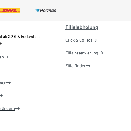
Filialabholung
d ab 29 € & kostenlose
Click & Collect
.
Filialreservierung
en
Filialfinder
ner
e ändern