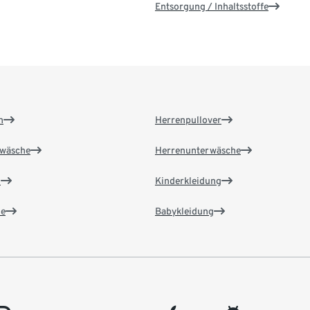
Entsorgung / Inhaltsstoffe
n
Herrenpullover
wäsche
Herrenunterwäsche
n
Kinderkleidung
e
Babykleidung