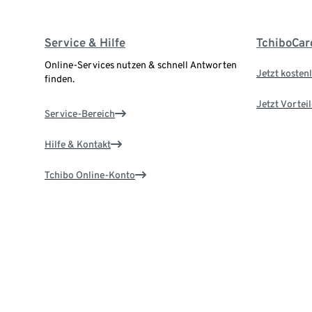
Service & Hilfe
TchiboCar
Online-Services nutzen & schnell Antworten
Jetzt kostenl
finden.
Jetzt Vortei
Service-Bereich
Hilfe & Kontakt
Tchibo Online-Konto