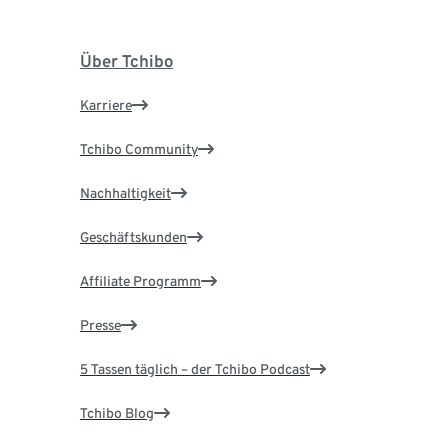
Über Tchibo
Karriere
Tchibo Community
Nachhaltigkeit
Geschäftskunden
Affiliate Programm
Presse
5 Tassen täglich – der Tchibo Podcast
Tchibo Blog