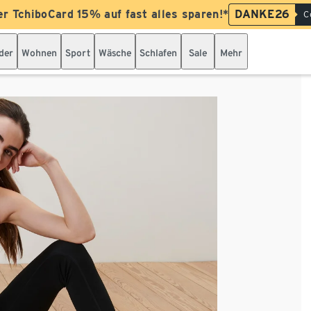
er TchiboCard 15% auf fast alles sparen!*
DANKE26
C
der
Wohnen
Sport
Wäsche
Schlafen
Sale
Mehr