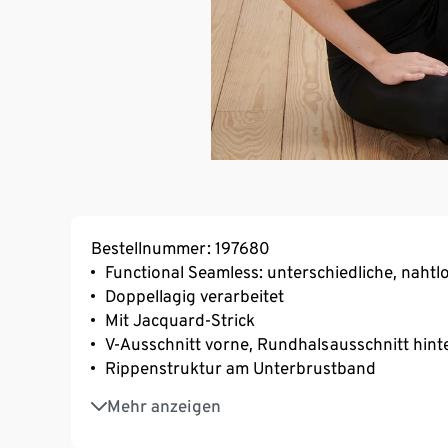
Bestellnummer: 197680
Functional Seamless: unterschiedliche, naht
Doppellagig verarbeitet
Mit Jacquard-Strick
V-Ausschnitt vorne, Rundhalsausschnitt hint
Rippenstruktur am Unterbrustband
Mit der Faser TACTEL® – hautsympathisch, s
Mehr anzeigen
Mit Markenelasthan: formbeständig, perfekter