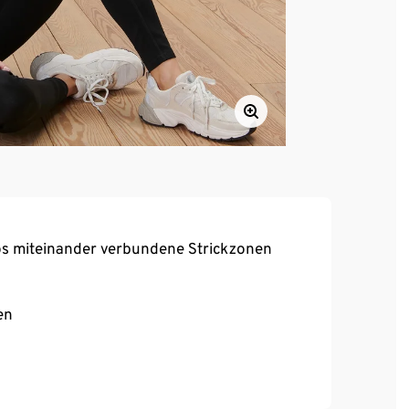
los miteinander verbundene Strickzonen
en
trapazierfähig und atmungsaktiv
 Sitz bei voller Bewegungsfreiheit