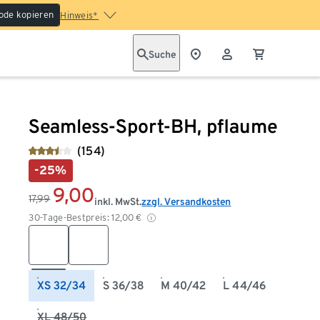
ode kopieren
Hinweis*
Suche
Seamless-Sport-BH, pflaume
(154)
-25%
9,00
17,99
inkl. MwSt.
zzgl. Versandkosten
30-Tage-Bestpreis:
12,00
€
XS 32/34
S 36/38
M 40/42
L 44/46
XL 48/50