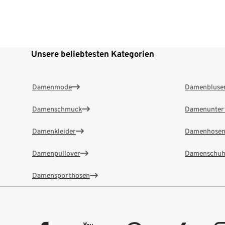
Unsere beliebtesten Kategorien
Damenmode
Damenbluse
Damenschmuck
Damenunter
Damenkleider
Damenhose
Damenpullover
Damenschuh
Damensporthosen