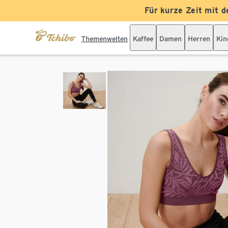
Für kurze Zeit mit d
Themenwelten
Kaffee
Damen
Herren
Kin