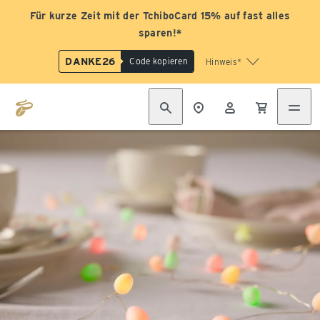
Für kurze Zeit mit der TchiboCard 15% auf fast alles
sparen!*
DANKE26
Code kopieren
Hinweis*