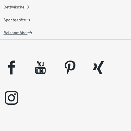
Bettwäsche
Sportgeräte
Balkonmöbel
facebook
youtube
pinterest
xing
instagram