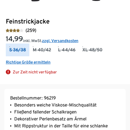
Feinstrickjacke
(259)
14,99
inkl. MwSt.
zzgl. Versandkosten
S 36/38
M 40/42
L 44/46
XL 48/50
Richtige Größe ermitteln
Zur Zeit nicht verfügbar
Bestellnummer: 96219
Besonders weiche Viskose-Mischqualität
Fließend fallender Schalkragen
Dekorativer Perlenbesatz am Ärmel
Mit Rippstruktur in der Taille für eine schlanke