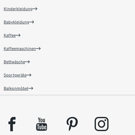
Kinderkleidung
Babykleidung
Kaffee
Kaffeemaschinen
Bettwäsche
Sportgeräte
Balkonmöbel
facebook
youtube
pinterest
instagram