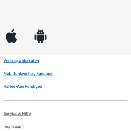
appleinc
android
Vertrag widerrufen
Mobilfunkvertrag kündigen
Kaffee-Abo kündigen
Service & Hilfe
Impressum