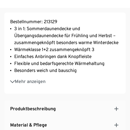
Bestellnummer: 213129
3 in 1: Sommerdaunendecke und
Übergangsdaunendecke für Frühling und Herbst –
zusammengeknöpft besonders warme Winterdecke
Wärmeklasse 1+2 zusammengeknöpft 3
Einfaches Anbringen dank Knopfleiste
Flexible und bedarfsgerechte Wärmehaltung
Besonders weich und bauschig
Kein Verrutschen der Füllung dank
Mehr anzeigen
Kassettensteppung
Maschinenwaschbar und trocknergeeignet
NOMITE®-Milbenschutz – ideal für Allergiker
Kombinierbar und einzeln nutzbar
Produktbeschreibung
Bezug aus reiner Bio-Baumwolle
irisette® greenline: Exklusiv entwickelt für Tchibo
Material & Pflege