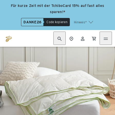
Für kurze Zeit mit der TchiboCard 15% auf fast alles
sparen!*
DANKE26
Code kopieren
Hinweis*