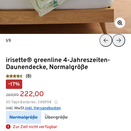
1/3
irisette® greenline 4-Jahreszeiten-
Daunendecke, Normalgröße
(8)
-17%
222,00
269,99
30-Tage-Bestpreis:
269,99
€
inkl. MwSt.
inkl. Versandkosten
Normalgröße
Übergröße
Zur Zeit nicht verfügbar