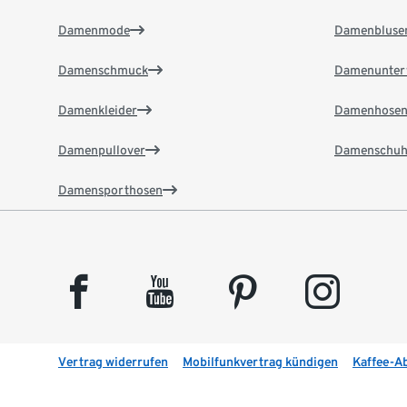
Damenmode
Damenbluse
Damenschmuck
Damenunter
Damenkleider
Damenhose
Damenpullover
Damenschuh
Damensporthosen
facebook
youtube
pinterest
instagram
Vertrag widerrufen
Mobilfunkvertrag kündigen
Kaffee-A