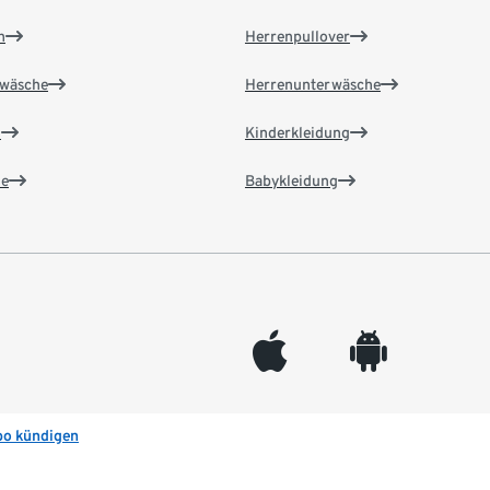
n
Herrenpullover
wäsche
Herrenunterwäsche
n
Kinderkleidung
e
Babykleidung
appleinc
android
bo kündigen