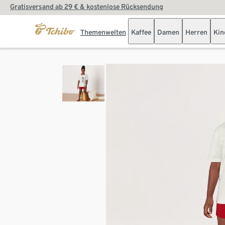
Gratisversand ab 29 € & kostenlose Rücksendung
Themenwelten
Kaffee
Damen
Herren
Kin