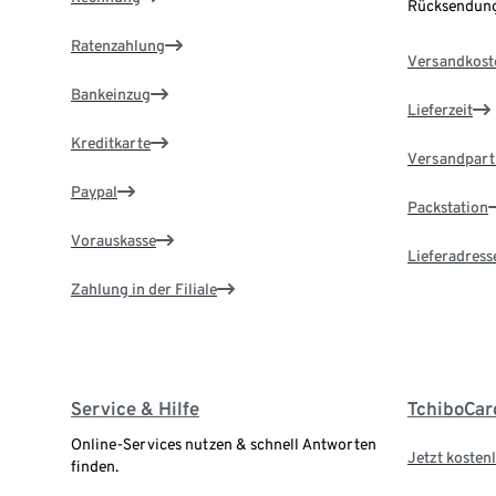
Rücksendung
Ratenzahlung
Versandkost
Bankeinzug
Lieferzeit
Kreditkarte
Versandpart
Paypal
Packstation
Vorauskasse
Lieferadress
Zahlung in der Filiale
Service & Hilfe
TchiboCar
Online-Services nutzen & schnell Antworten
Jetzt kostenl
finden.