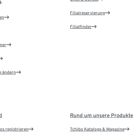
.
Filialreservierung
en
Filialfinder
ner
e ändern
d
Rund um unsere Produkte
os registrieren
Tchibo Kataloge & Magazine