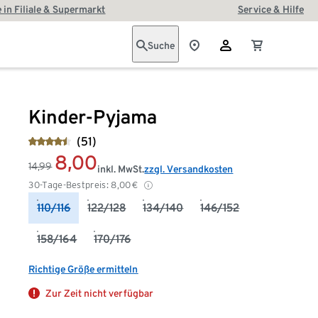
 in Filiale & Supermarkt
Service & Hilfe
Suche
Kinder-Pyjama
(51)
8,00
14,99
inkl. MwSt.
zzgl. Versandkosten
30-Tage-Bestpreis:
8,00
€
110/116
122/128
134/140
146/152
158/164
170/176
Richtige Größe ermitteln
Zur Zeit nicht verfügbar