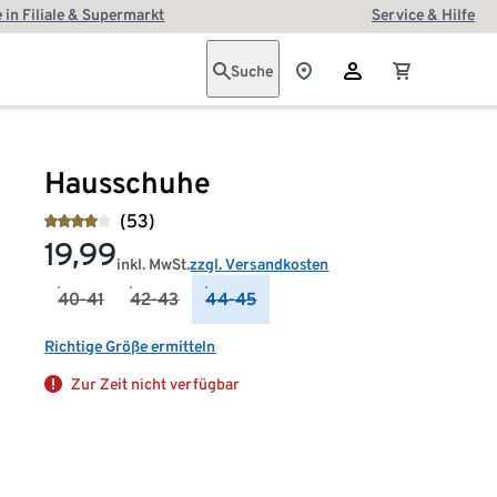
 in Filiale & Supermarkt
Service & Hilfe
Suche
Hausschuhe
(53)
19,99
inkl. MwSt.
zzgl. Versandkosten
40-41
42-43
44-45
Richtige Größe ermitteln
Zur Zeit nicht verfügbar