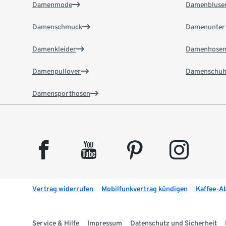
Damenmode
Damenbluse
Damenschmuck
Damenunter
Damenkleider
Damenhose
Damenpullover
Damenschuh
Damensporthosen
facebook
youtube
pinterest
instagram
Vertrag widerrufen
Mobilfunkvertrag kündigen
Kaffee-A
Service & Hilfe
Impressum
Datenschutz und Sicherheit