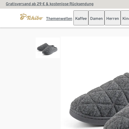
Gratisversand ab 29 € & kostenlose Rücksendung
Themenwelten
Kaffee
Damen
Herren
Kin