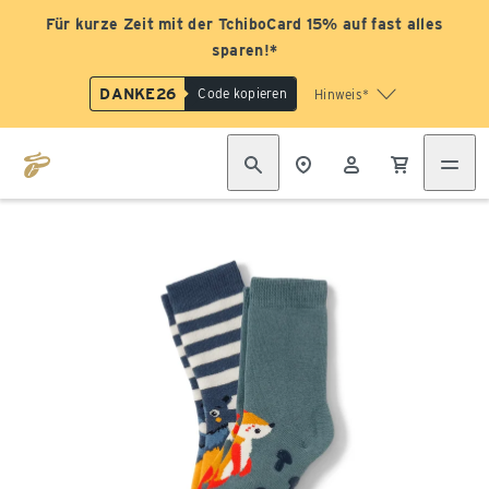
Für kurze Zeit mit der TchiboCard 15% auf fast alles
sparen!*
DANKE26
Code kopieren
Hinweis*