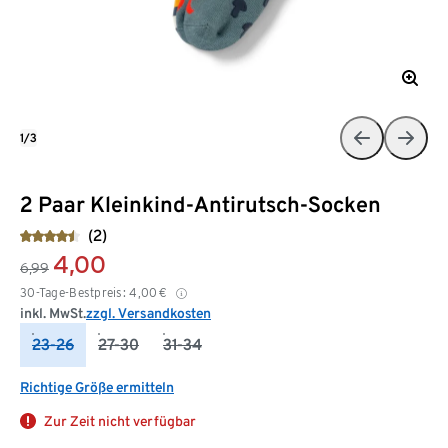
1/3
2 Paar Kleinkind-Antirutsch-Socken
(2)
4,00
6,99
30-Tage-Bestpreis:
4,00
€
inkl. MwSt.
zzgl. Versandkosten
23-26
27-30
31-34
Richtige Größe ermitteln
Zur Zeit nicht verfügbar