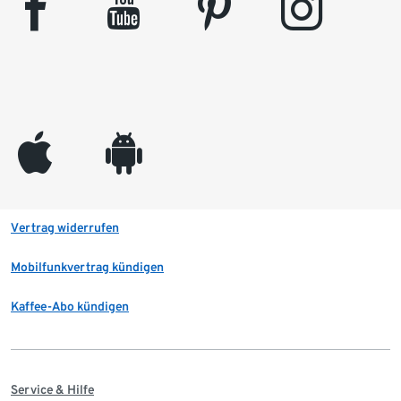
facebook
youtube
pinterest
instagram
appleinc
android
Vertrag widerrufen
Mobilfunkvertrag kündigen
Kaffee-Abo kündigen
Service & Hilfe