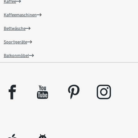
Kaffee
Kaffeemaschinen
Bettwäsche
Sportgeräte
Balkonmöbel
facebook
youtube
pinterest
instagram