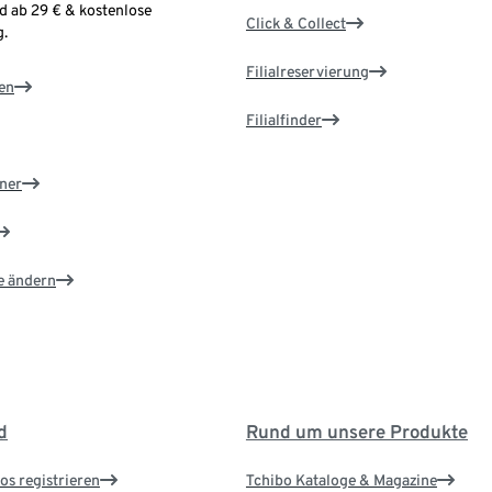
d ab 29 € & kostenlose
Click & Collect
.
Filialreservierung
en
Filialfinder
ner
e ändern
d
Rund um unsere Produkte
os registrieren
Tchibo Kataloge & Magazine