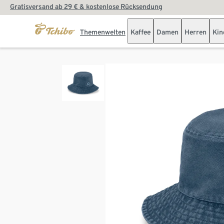
Gratisversand ab 29 € & kostenlose Rücksendung
Themenwelten
Kaffee
Damen
Herren
Kin