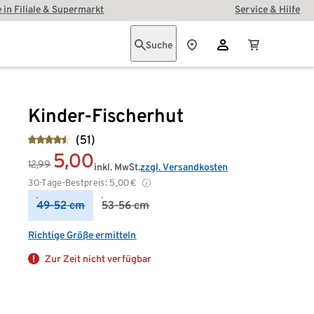
 in Filiale & Supermarkt
Service & Hilfe
Suche
Kinder-Fischerhut
(51)
5,00
12,99
inkl. MwSt.
zzgl. Versandkosten
30-Tage-Bestpreis:
5,00
€
49-52 cm
53-56 cm
Richtige Größe ermitteln
Zur Zeit nicht verfügbar