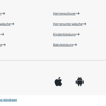
n
Herrenpullover
wäsche
Herrenunterwäsche
n
Kinderkleidung
e
Babykleidung
appleinc
android
bo kündigen