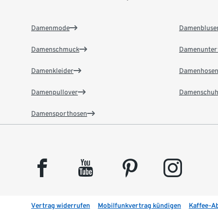
Damenmode
Damenbluse
Damenschmuck
Damenunter
Damenkleider
Damenhose
Damenpullover
Damenschuh
Damensporthosen
facebook
youtube
pinterest
instagram
Vertrag widerrufen
Mobilfunkvertrag kündigen
Kaffee-A