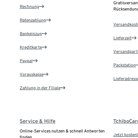
Gratisversan
Rechnung
Rücksendung
Ratenzahlung
Versandkost
Bankeinzug
Lieferzeit
Kreditkarte
Versandpart
Paypal
Packstation
Vorauskasse
Lieferadress
Zahlung in der Filiale
Service & Hilfe
TchiboCar
Online-Services nutzen & schnell Antworten
Jetzt kostenl
finden.