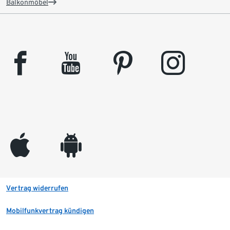
Balkonmöbel
facebook
youtube
pinterest
instagram
appleinc
android
Vertrag widerrufen
Mobilfunkvertrag kündigen