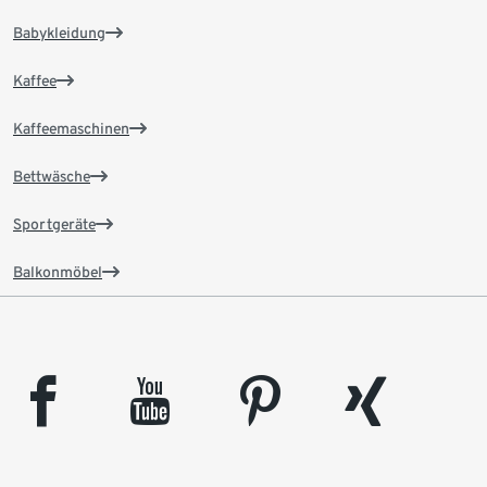
Babykleidung
Kaffee
Kaffeemaschinen
Bettwäsche
Sportgeräte
Balkonmöbel
facebook
youtube
pinterest
xing