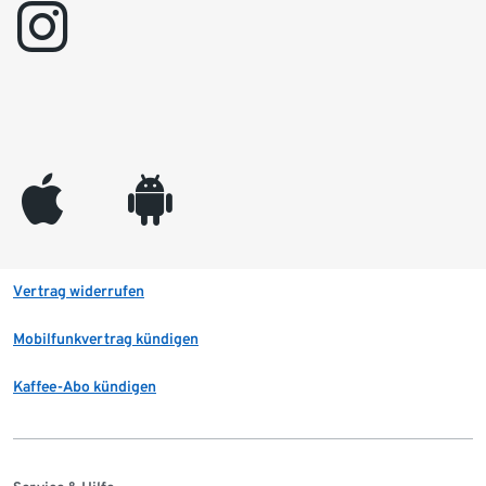
instagram
appleinc
android
Vertrag widerrufen
Mobilfunkvertrag kündigen
Kaffee-Abo kündigen