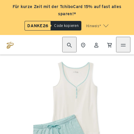
Für kurze Zeit mit der TchiboCard 15% auf fast alles
sparen!*
DANKE26
Code kopieren
Hinweis*