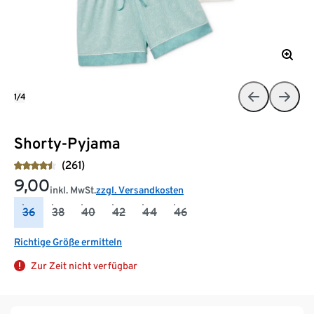
1/4
Shorty-Pyjama
(261)
9,00
inkl. MwSt.
zzgl. Versandkosten
36
38
40
42
44
46
Richtige Größe ermitteln
Zur Zeit nicht verfügbar