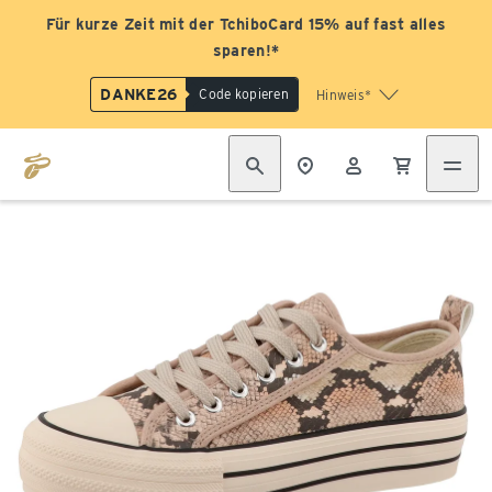
Für kurze Zeit mit der TchiboCard 15% auf fast alles
sparen!*
DANKE26
Code kopieren
Hinweis*