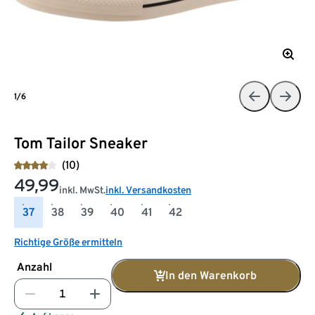
1/6
Tom Tailor Sneaker
(10)
49,99
inkl. MwSt.
inkl. Versandkosten
37
38
39
40
41
42
Richtige Größe ermitteln
Anzahl
In den Warenkorb