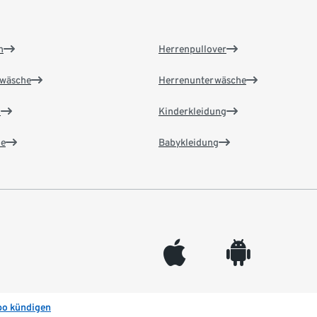
n
Herrenpullover
wäsche
Herrenunterwäsche
n
Kinderkleidung
e
Babykleidung
appleinc
android
bo kündigen