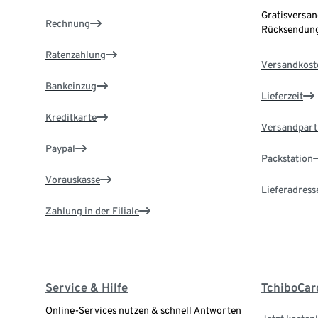
Gratisversan
Rechnung
Rücksendung
Ratenzahlung
Versandkost
Bankeinzug
Lieferzeit
Kreditkarte
Versandpart
Paypal
Packstation
Vorauskasse
Lieferadress
Zahlung in der Filiale
Service & Hilfe
TchiboCar
Online-Services nutzen & schnell Antworten