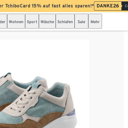
er TchiboCard 15% auf fast alles sparen!*
DANKE26
C
der
Wohnen
Sport
Wäsche
Schlafen
Sale
Mehr