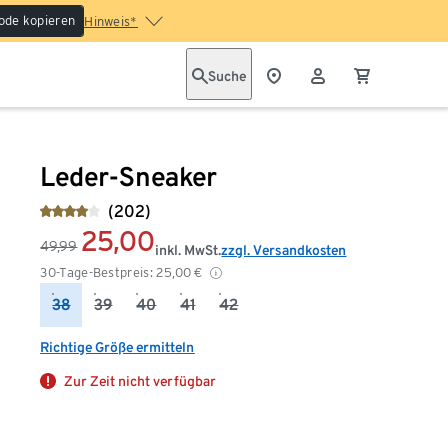
ode kopieren
Hinweis*
Suche
Leder-Sneaker
(202)
25,00
49,99
inkl. MwSt.
zzgl. Versandkosten
30-Tage-Bestpreis:
25,00
€
38
39
40
41
42
Richtige Größe ermitteln
Zur Zeit nicht verfügbar