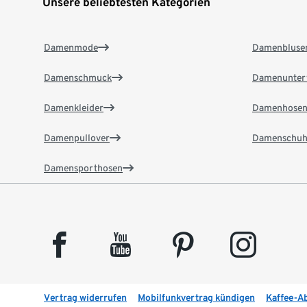
Unsere beliebtesten Kategorien
Damenmode
Damenbluse
Damenschmuck
Damenunter
Damenkleider
Damenhose
Damenpullover
Damenschuh
Damensporthosen
facebook
youtube
pinterest
instagram
Vertrag widerrufen
Mobilfunkvertrag kündigen
Kaffee-A