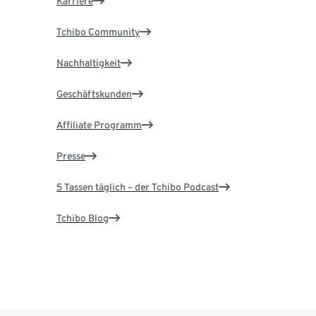
Karriere
Tchibo Community
Nachhaltigkeit
Geschäftskunden
Affiliate Programm
Presse
5 Tassen täglich – der Tchibo Podcast
Tchibo Blog