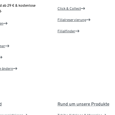
d ab 29 € & kostenlose
Click & Collect
.
Filialreservierung
en
Filialfinder
ner
e ändern
d
Rund um unsere Produkte