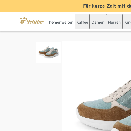
Für kurze Zeit mit d
Themenwelten
Kaffee
Damen
Herren
Kin