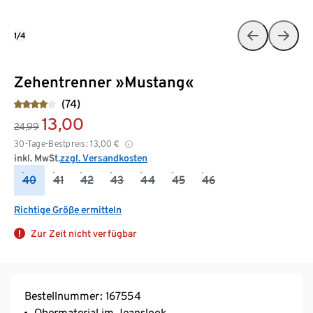
1/4
Zehentrenner »Mustang«
(74)
13,00
24,99
30-Tage-Bestpreis:
13,00
€
inkl. MwSt.
zzgl. Versandkosten
40
41
42
43
44
45
46
Richtige Größe ermitteln
Zur Zeit nicht verfügbar
Bestellnummer: 167554
Obermaterial im Jeanslook