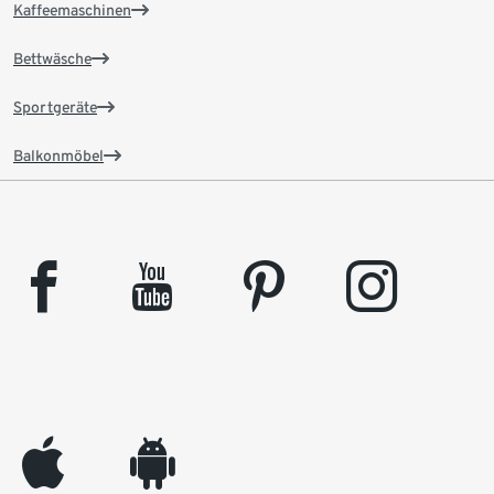
Kaffeemaschinen
Bettwäsche
Sportgeräte
Balkonmöbel
facebook
youtube
pinterest
instagram
appleinc
android