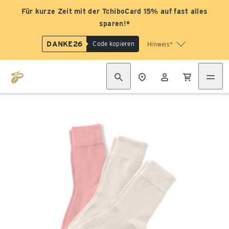
Für kurze Zeit mit der TchiboCard 15% auf fast alles
sparen!*
DANKE26
Code kopieren
Hinweis*