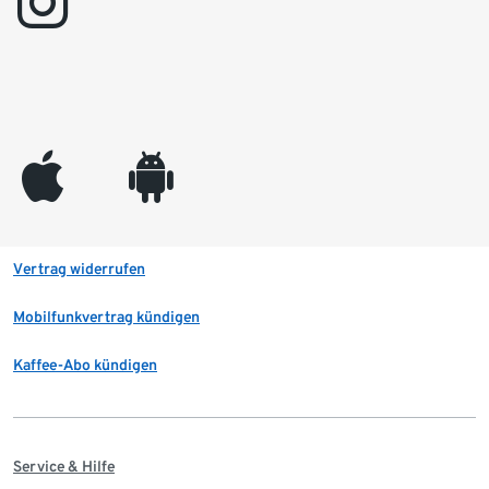
instagram
appleinc
android
Vertrag widerrufen
Mobilfunkvertrag kündigen
Kaffee-Abo kündigen
Service & Hilfe