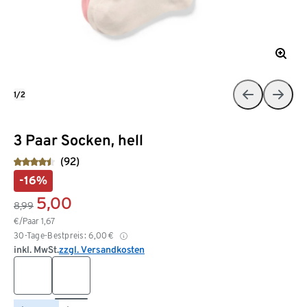
1/2
3 Paar Socken, hell
(92)
-16%
5,00
8,99
€/Paar
1,67
30-Tage-Bestpreis:
6,00
€
inkl. MwSt.
zzgl. Versandkosten