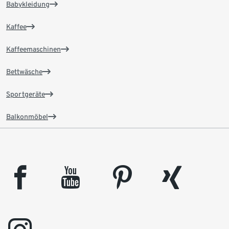
Babykleidung
Kaffee
Kaffeemaschinen
Bettwäsche
Sportgeräte
Balkonmöbel
facebook
youtube
pinterest
xing