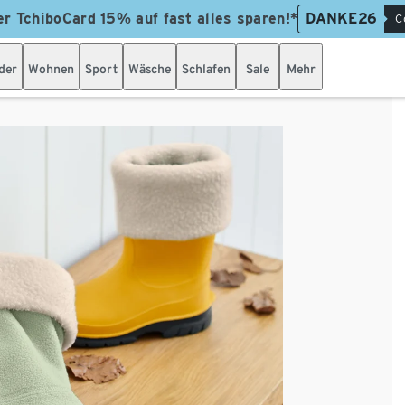
er TchiboCard 15% auf fast alles sparen!*
DANKE26
C
der
Wohnen
Sport
Wäsche
Schlafen
Sale
Mehr