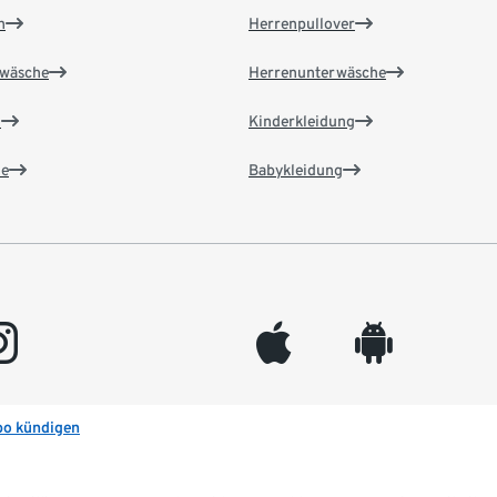
n
Herrenpullover
wäsche
Herrenunterwäsche
n
Kinderkleidung
e
Babykleidung
gram
appleinc
android
bo kündigen