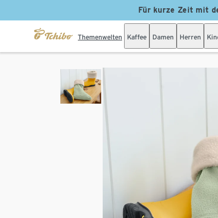
Für kurze Zeit mit d
Themenwelten
Kaffee
Damen
Herren
Kin