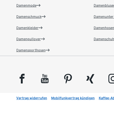
Damenmode
Damenbluse
Damenschmuck
Damenunter
Damenkleider
Damenhose
Damenpullover
Damenschuh
Damensporthosen
facebook
youtube
pinterest
xing
insta
Vertrag widerrufen
Mobilfunkvertrag kündigen
Kaffee-A