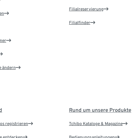
Filialreservierung
en
Filialfinder
ner
e ändern
d
Rund um unsere Produkte
os registrieren
Tchibo Kataloge & Magazine
le entdecken
Bedienungsanleitungen