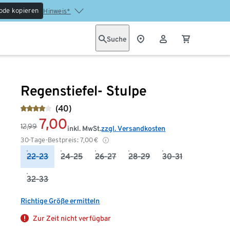
ode kopieren
Hinweis*
Suche
Regenstiefel- Stulpe
(40)
7,00
12,99
inkl. MwSt.
zzgl. Versandkosten
30-Tage-Bestpreis:
7,00
€
22-23
24-25
26-27
28-29
30-31
32-33
Richtige Größe ermitteln
Zur Zeit nicht verfügbar