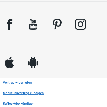
facebook
youtube
pinterest
instagram
appleinc
android
Vertrag widerrufen
Mobilfunkvertrag kündigen
Kaffee-Abo kündigen