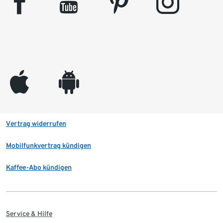
facebook
youtube
pinterest
instagram
appleinc
android
Vertrag widerrufen
Mobilfunkvertrag kündigen
Kaffee-Abo kündigen
Service & Hilfe