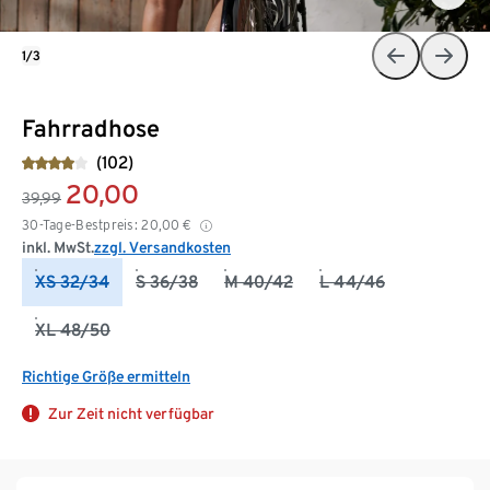
1/3
Fahrradhose
(102)
20,00
39,99
30-Tage-Bestpreis:
20,00
€
inkl. MwSt.
zzgl. Versandkosten
XS 32/34
S 36/38
M 40/42
L 44/46
XL 48/50
Richtige Größe ermitteln
Zur Zeit nicht verfügbar