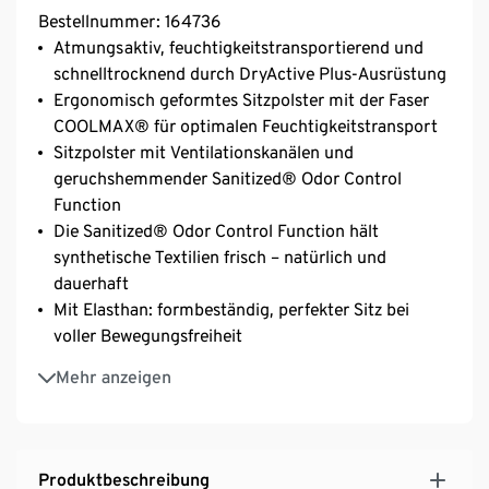
Bestellnummer: 164736
Atmungsaktiv, feuchtigkeitstransportierend und
schnelltrocknend durch DryActive Plus-Ausrüstung
Ergonomisch geformtes Sitzpolster mit der Faser
COOLMAX® für optimalen Feuchtigkeitstransport
Sitzpolster mit Ventilationskanälen und
geruchshemmender Sanitized® Odor Control
Function
Die Sanitized® Odor Control Function hält
synthetische Textilien frisch – natürlich und
dauerhaft
Mit Elasthan: formbeständig, perfekter Sitz bei
voller Bewegungsfreiheit
Ergonomische Schnittführung mit breitem
Mehr anzeigen
Komfortbund und Beinabschluss
Mesh-Taschen auf der höher geschnittenen
Bundrückseite
Elastisches Obermaterial für hohen Tragekomfort
Produktbeschreibung