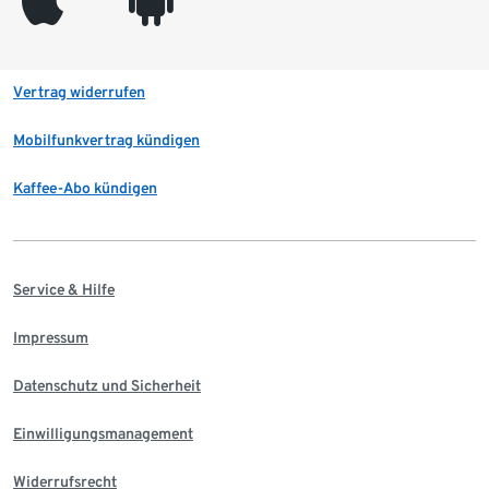
appleinc
android
Vertrag widerrufen
Mobilfunkvertrag kündigen
Kaffee-Abo kündigen
Service & Hilfe
Impressum
Datenschutz und Sicherheit
Einwilligungsmanagement
Widerrufsrecht