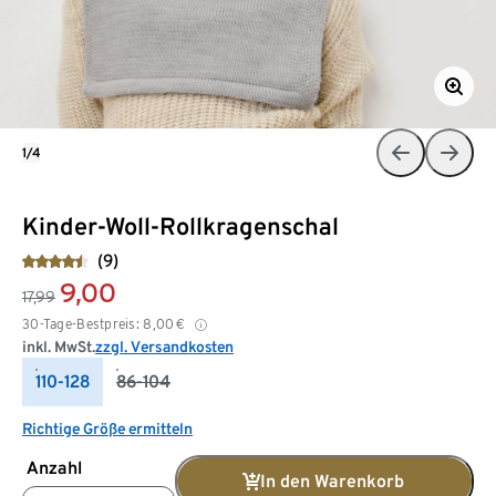
1/4
Kinder-Woll-Rollkragenschal
(9)
9,00
17,99
30-Tage-Bestpreis:
8,00
€
inkl. MwSt.
zzgl. Versandkosten
110-128
86-104
Richtige Größe ermitteln
Anzahl
In den Warenkorb