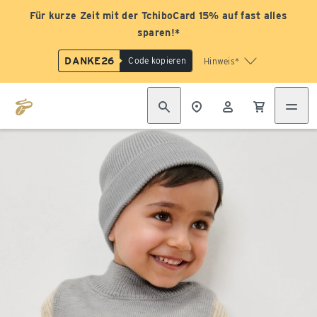
Für kurze Zeit mit der TchiboCard 15% auf fast alles
sparen!*
DANKE26
Code kopieren
Hinweis*