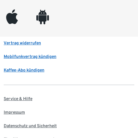
appleinc
android
Vertrag widerrufen
Mobilfunkvertrag kündigen
Kaffee-Abo kündigen
Service & Hilfe
Impressum
Datenschutz und Sicherheit