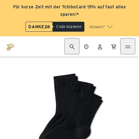
Für kurze Zeit mit der TchiboCard 15% auf fast alles
sparen!*
DANKE26
Code kopieren
Hinweis*