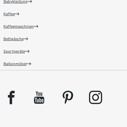
Babykleidung
Kaffee
Kaffeemaschinen
Bettwäsche
Sportgeräte
Balkonmöbel
facebook
youtube
pinterest
instagram