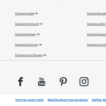
Damenmode
Damenbluse
Damenschmuck
Damenunter
Damenkleider
Damenhose
Damenpullover
Damenschuh
Damensporthosen
facebook
youtube
pinterest
instagram
Vertrag widerrufen
Mobilfunkvertrag kündigen
Kaffee-A