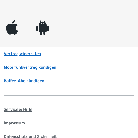
appleinc
android
Vertrag widerrufen
Mobilfunkvertrag kündigen
Kaffee-Abo kündigen
Service & Hilfe
Impressum
Datenschutz und Sicherheit