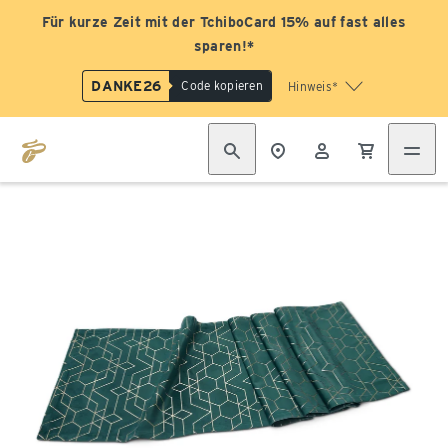
Für kurze Zeit mit der TchiboCard 15% auf fast alles
sparen!*
DANKE26
Code kopieren
Hinweis*