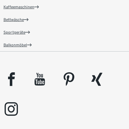
Kaffeemaschinen
Bettwäsche
Sportgeräte
Balkonmöbel
facebook
youtube
pinterest
xing
instagram