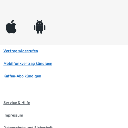
appleinc
android
Vertrag widerrufen
Mobilfunkvertrag kündigen
Kaffee-Abo kündigen
Service & Hilfe
Impressum
Datenschutz und Sicherheit