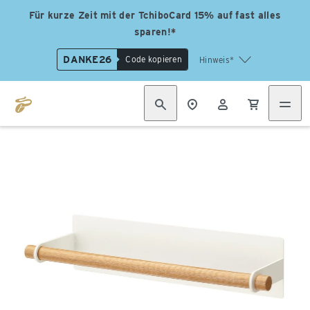
Für kurze Zeit mit der TchiboCard 15% auf fast alles
sparen!*
DANKE26
Code kopieren
Hinweis*