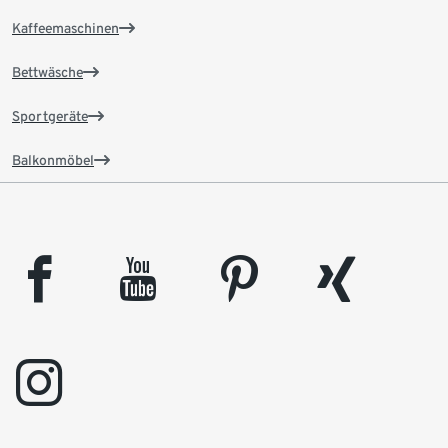
Kaffeemaschinen
Bettwäsche
Sportgeräte
Balkonmöbel
facebook
youtube
pinterest
xing
instagram