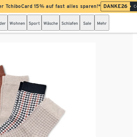
er TchiboCard 15% auf fast alles sparen!*
DANKE26
C
der
Wohnen
Sport
Wäsche
Schlafen
Sale
Mehr