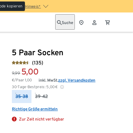
ode kopieren
Hinweis*
Suche
5 Paar Socken
(135)
5,00
9,99
€/Paar
1,00
inkl. MwSt.
zzgl. Versandkosten
30-Tage-Bestpreis:
5,00
€
35-38
39-42
Richtige Größe ermitteln
Zur Zeit nicht verfügbar