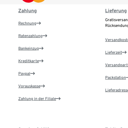
Zahlung
Lieferung
Gratisversan
Rechnung
Rücksendung
Ratenzahlung
Versandkost
Bankeinzug
Lieferzeit
Kreditkarte
Versandpart
Paypal
Packstation
Vorauskasse
Lieferadress
Zahlung in der Filiale