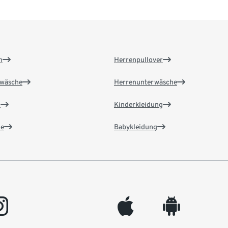
n
Herrenpullover
wäsche
Herrenunterwäsche
n
Kinderkleidung
e
Babykleidung
gram
appleinc
android