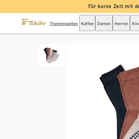
Für kurze Zeit mit d
Themenwelten
Kaffee
Damen
Herren
Kin