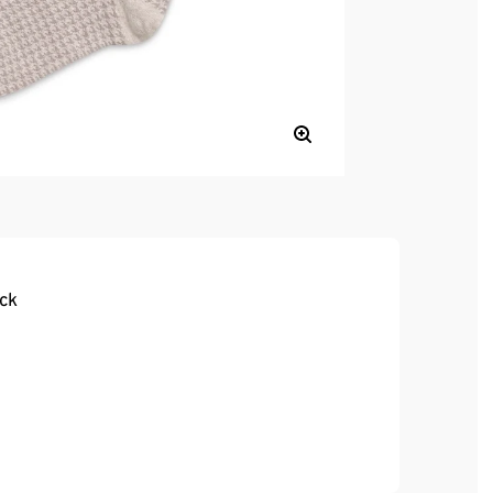
ick
, hoher Tragekomfort