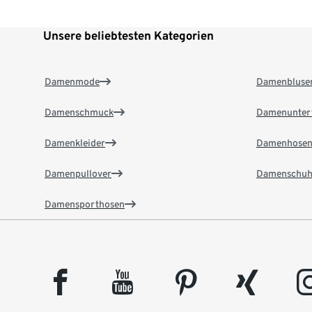
Unsere beliebtesten Kategorien
Damenmode
Damenbluse
Damenschmuck
Damenunter
Damenkleider
Damenhose
Damenpullover
Damenschuh
Damensporthosen
facebook
youtube
pinterest
xing
insta