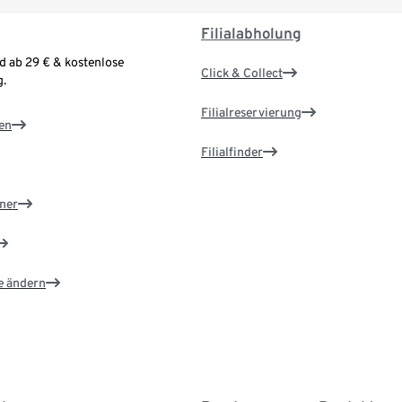
Filialabholung
d ab 29 € & kostenlose
Click & Collect
.
Filialreservierung
en
Filialfinder
ner
e ändern