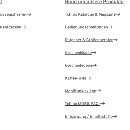
d
Rund um unsere Produkte
os registrieren
Tchibo Kataloge & Magazine
le entdecken
Bedienungsanleitungen
Ratgeber & Größenberater
Geschenkkarte
Geschenkideen
Kaffee-Wiki
Mobilfunklexikon
Tchibo MOBIL FAQs
Entsorgung / Inhaltsstoffe