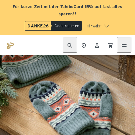
Für kurze Zeit mit der TchiboCard 15% auf fast alles
sparen!*
DANKE26
Code kopieren
Hinweis*