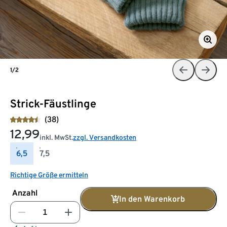
1/2
Strick-Fäustlinge
(38)
12,99
inkl. MwSt.
zzgl. Versandkosten
6,5
7,5
Richtige Größe ermitteln
Anzahl
In den Warenkorb