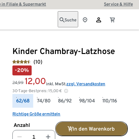
 in Filiale & Supermarkt
Service & Hilfe
Suche
Kinder Chambray-Latzhose
(10)
-20%
12,00
24,99
inkl. MwSt.
zzgl. Versandkosten
30-Tage-Bestpreis:
15,00
€
62/68
74/80
86/92
98/104
110/116
Richtige Größe ermitteln
Anzahl
In den Warenkorb