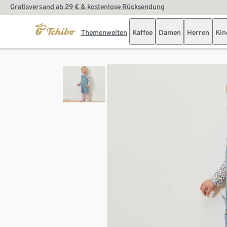
Gratisversand ab 29 € & kostenlose Rücksendung
Themenwelten
Kaffee
Damen
Herren
Kin