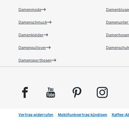
Damenmode
Damenbluse
Damenschmuck
Damenunter
Damenkleider
Damenhose
Damenpullover
Damenschuh
Damensporthosen
facebook
youtube
pinterest
instagram
Vertrag widerrufen
Mobilfunkvertrag kündigen
Kaffee-A