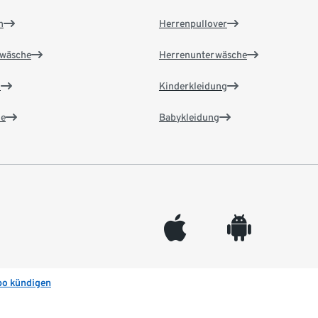
n
Herrenpullover
wäsche
Herrenunterwäsche
n
Kinderkleidung
e
Babykleidung
appleinc
android
bo kündigen