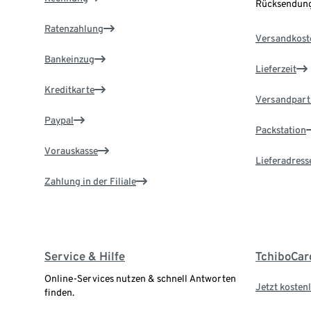
Rücksendung
Ratenzahlung
Versandkost
Bankeinzug
Lieferzeit
Kreditkarte
Versandpart
Paypal
Packstation
Vorauskasse
Lieferadress
Zahlung in der Filiale
Service & Hilfe
TchiboCar
Online-Services nutzen & schnell Antworten
Jetzt kostenl
finden.