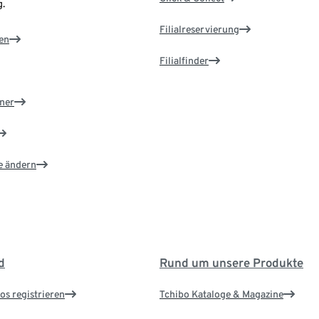
.
Filialreservierung
en
Filialfinder
ner
e ändern
d
Rund um unsere Produkte
os registrieren
Tchibo Kataloge & Magazine