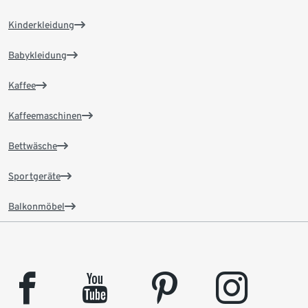
Kinderkleidung
Babykleidung
Kaffee
Kaffeemaschinen
Bettwäsche
Sportgeräte
Balkonmöbel
facebook
youtube
pinterest
instagram