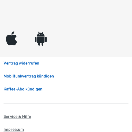
appleinc
android
Vertrag widerrufen
Mobilfunkvertrag kündigen
Kaffee-Abo kündigen
Service & Hilfe
Impressum