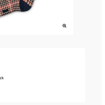
ick
, hoher Tragekomfort