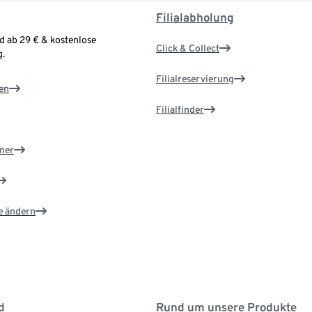
Filialabholung
d ab 29 € & kostenlose
Click & Collect
.
Filialreservierung
en
Filialfinder
ner
e ändern
d
Rund um unsere Produkte