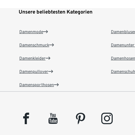
Unsere beliebtesten Kategorien
Damenmode
Damenbluse
Damenschmuck
Damenunter
Damenkleider
Damenhose
Damenpullover
Damenschuh
Damensporthosen
facebook
youtube
pinterest
instagram