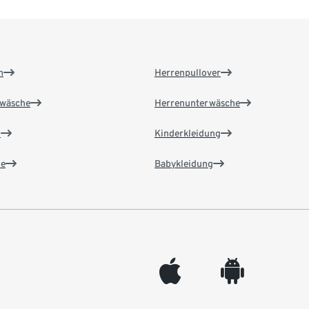
n
Herrenpullover
wäsche
Herrenunterwäsche
n
Kinderkleidung
e
Babykleidung
appleinc
android