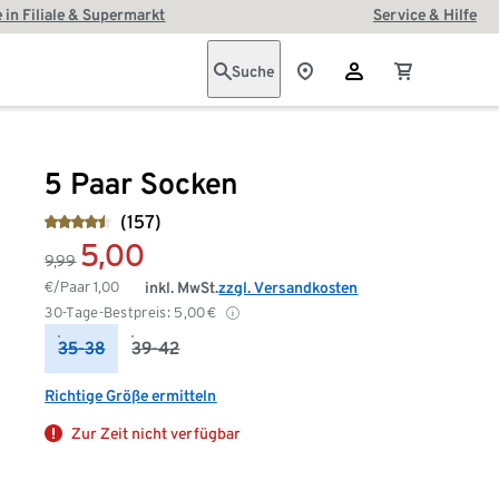
 in Filiale & Supermarkt
Service & Hilfe
Suche
5 Paar Socken
(157)
5,00
9,99
€/Paar
1,00
inkl. MwSt.
zzgl. Versandkosten
30-Tage-Bestpreis:
5,00
€
35-38
39-42
Richtige Größe ermitteln
Zur Zeit nicht verfügbar