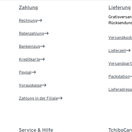
Zahlung
Lieferung
Gratisversan
Rechnung
Rücksendung
Ratenzahlung
Versandkost
Bankeinzug
Lieferzeit
Kreditkarte
Versandpart
Paypal
Packstation
Vorauskasse
Lieferadress
Zahlung in der Filiale
Service & Hilfe
TchiboCar