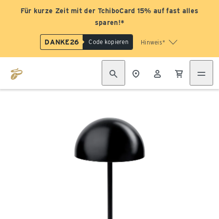
Für kurze Zeit mit der TchiboCard 15% auf fast alles
sparen!*
DANKE26
Code kopieren
Hinweis*