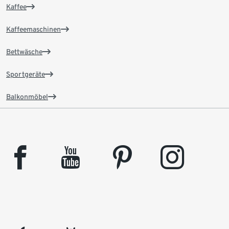
Kaffee
Kaffeemaschinen
Bettwäsche
Sportgeräte
Balkonmöbel
facebook
youtube
pinterest
instagram