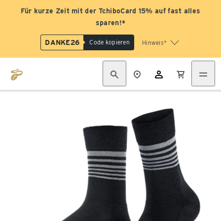
Für kurze Zeit mit der TchiboCard 15% auf fast alles
sparen!*
DANKE26
Code kopieren
Hinweis*