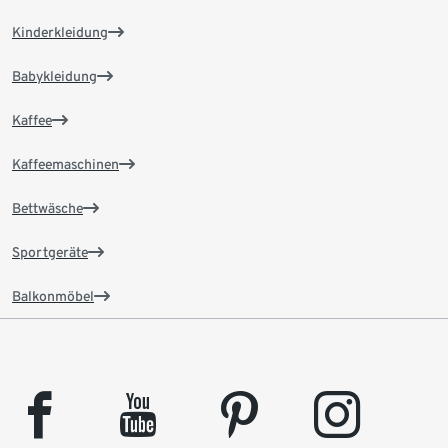
Kinderkleidung
Babykleidung
Kaffee
Kaffeemaschinen
Bettwäsche
Sportgeräte
Balkonmöbel
facebook
youtube
pinterest
instagram