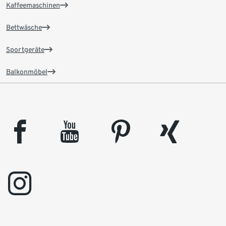
Kaffeemaschinen
Bettwäsche
Sportgeräte
Balkonmöbel
facebook
youtube
pinterest
xing
instagram