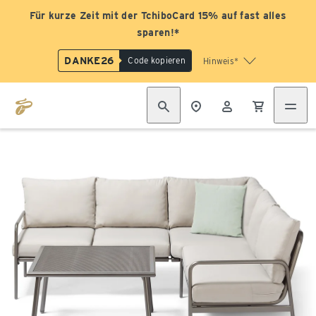
Für kurze Zeit mit der TchiboCard 15% auf fast alles
sparen!*
DANKE26
Code kopieren
Hinweis*