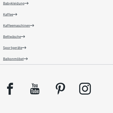
Babykleidung
Kaffee
Kaffeemaschinen
Bettwäsche
Sportgeräte
Balkonmöbel
facebook
youtube
pinterest
instagram