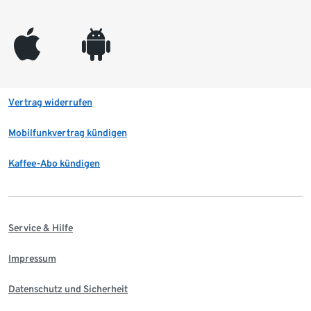
appleinc
android
Vertrag widerrufen
Mobilfunkvertrag kündigen
Kaffee-Abo kündigen
Service & Hilfe
Impressum
Datenschutz und Sicherheit