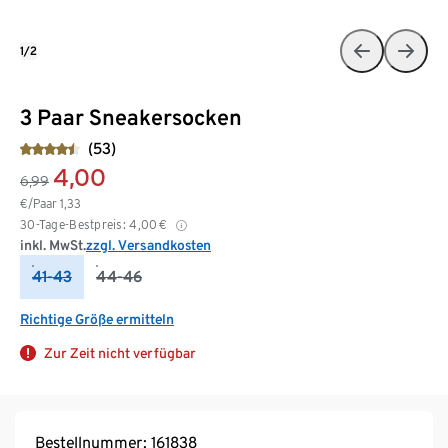
1/2
3 Paar Sneakersocken
(53)
4,00
6,99
€/Paar
1,33
30-Tage-Bestpreis:
4,00
€
inkl. MwSt.
zzgl. Versandkosten
41-43
44-46
Richtige Größe ermitteln
Zur Zeit nicht verfügbar
Bestellnummer: 161838