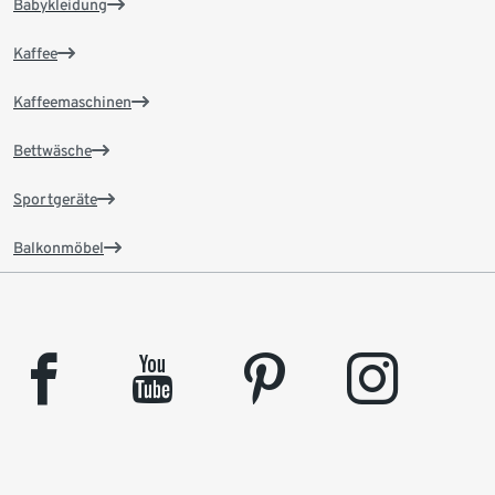
Babykleidung
Kaffee
Kaffeemaschinen
Bettwäsche
Sportgeräte
Balkonmöbel
facebook
youtube
pinterest
instagram