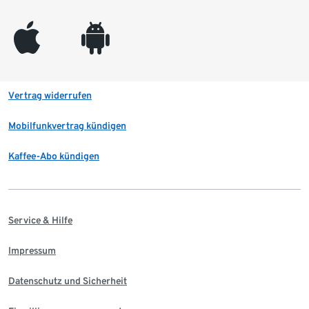
appleinc
android
Vertrag widerrufen
Mobilfunkvertrag kündigen
Kaffee-Abo kündigen
Service & Hilfe
Impressum
Datenschutz und Sicherheit