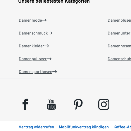
Unsere beliebtesten Kategorien
Damenmode
Damenbluse
Damenschmuck
Damenunter
Damenkleider
Damenhose
Damenpullover
Damenschuh
Damensporthosen
facebook
youtube
pinterest
instagram
Vertrag widerrufen
Mobilfunkvertrag kündigen
Kaffee-A