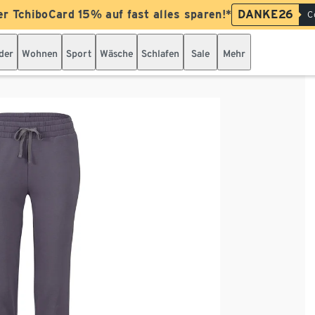
er TchiboCard 15% auf fast alles sparen!*
DANKE26
C
der
Wohnen
Sport
Wäsche
Schlafen
Sale
Mehr