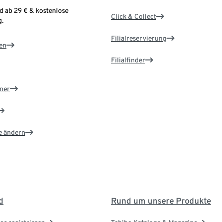
d ab 29 € & kostenlose
Click & Collect
.
Filialreservierung
en
Filialfinder
ner
e ändern
d
Rund um unsere Produkte