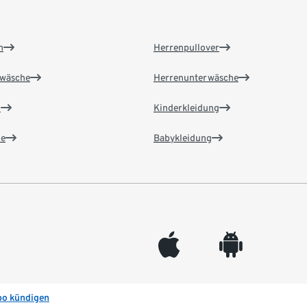
n
Herrenpullover
wäsche
Herrenunterwäsche
n
Kinderkleidung
e
Babykleidung
appleinc
android
bo kündigen