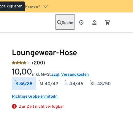
ode kopieren
Hinweis*
Suche
Loungewear-Hose
(200)
10,00
inkl. MwSt.
zzgl. Versandkosten
S 36/38
M 40/42
L 44/46
XL 48/50
Richtige Größe ermitteln
Zur Zeit nicht verfügbar