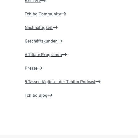
Karriere
Tchibo Community
Nachhaltigkeit
Geschäftskunden
Affiliate Programm
Presse
5 Tassen täglich – der Tchibo Podcast
Tchibo Blog