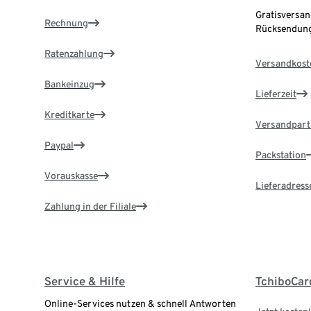
Gratisversan
Rechnung
Rücksendung
Ratenzahlung
Versandkost
Bankeinzug
Lieferzeit
Kreditkarte
Versandpart
Paypal
Packstation
Vorauskasse
Lieferadress
Zahlung in der Filiale
Service & Hilfe
TchiboCar
Online-Services nutzen & schnell Antworten