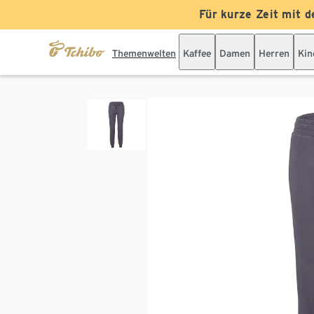
Für kurze Zeit mit d
Themenwelten
Kaffee
Damen
Herren
Kin