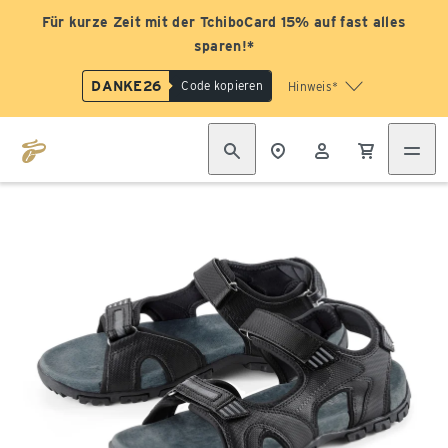
Für kurze Zeit mit der TchiboCard 15% auf fast alles
sparen!*
DANKE26
Code kopieren
Hinweis*