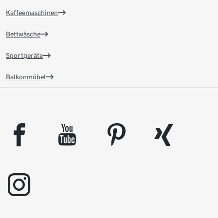
Kaffeemaschinen
Bettwäsche
Sportgeräte
Balkonmöbel
facebook
youtube
pinterest
xing
instagram