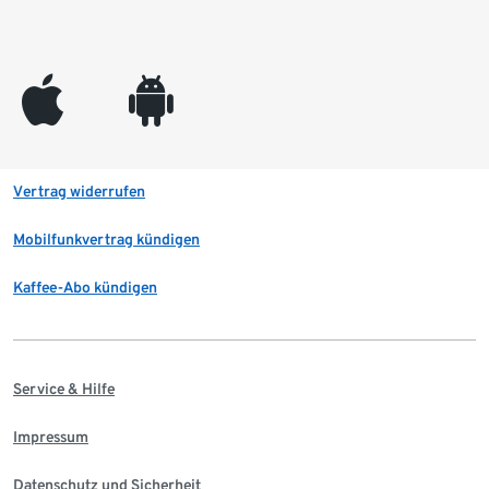
appleinc
android
Vertrag widerrufen
Mobilfunkvertrag kündigen
Kaffee-Abo kündigen
Service & Hilfe
Impressum
Datenschutz und Sicherheit