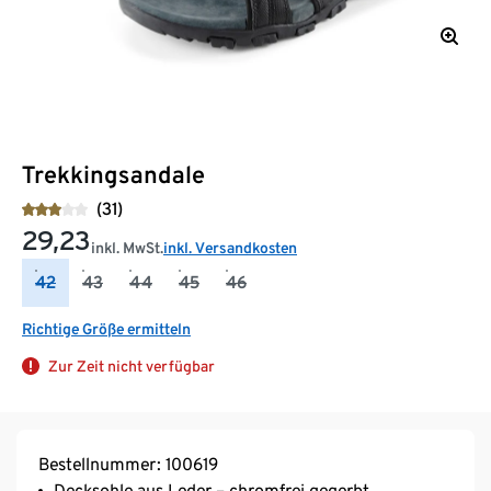
Trekkingsandale
(31)
29,23
inkl. MwSt.
inkl. Versandkosten
42
43
44
45
46
Richtige Größe ermitteln
Zur Zeit nicht verfügbar
Bestellnummer: 100619
Decksohle aus Leder – chromfrei gegerbt