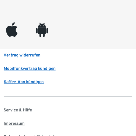
appleinc
android
Vertrag widerrufen
Mobilfunkvertrag kündigen
Kaffee-Abo kündigen
Service & Hilfe
Impressum