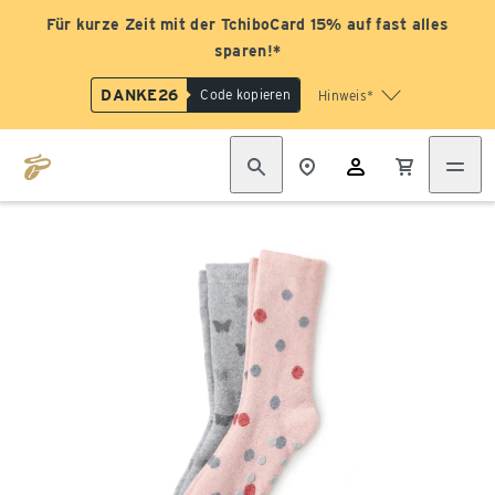
Für kurze Zeit mit der TchiboCard 15% auf fast alles
sparen!*
DANKE26
Code kopieren
Hinweis*