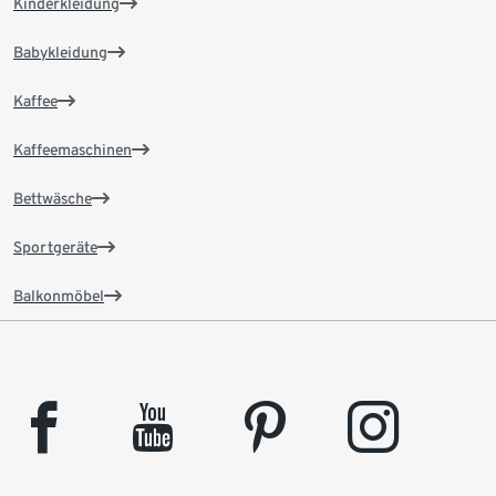
Kinderkleidung
Babykleidung
Kaffee
Kaffeemaschinen
Bettwäsche
Sportgeräte
Balkonmöbel
facebook
youtube
pinterest
instagram