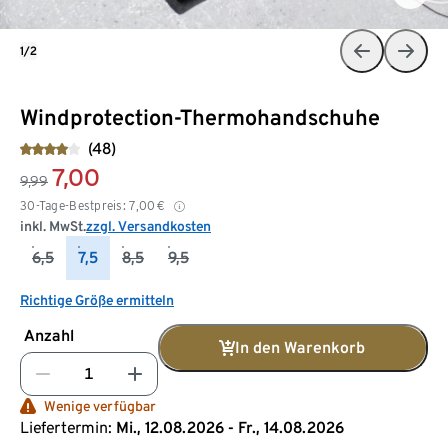
1/2
Windprotection-Thermohandschuhe
(48)
7,00
9,99
30-Tage-Bestpreis:
7,00
€
inkl. MwSt.
zzgl. Versandkosten
6,5
7,5
8,5
9,5
Richtige Größe ermitteln
Anzahl
In den Warenkorb
Wenige verfügbar
Liefertermin:
Mi., 12.08.2026 - Fr., 14.08.2026