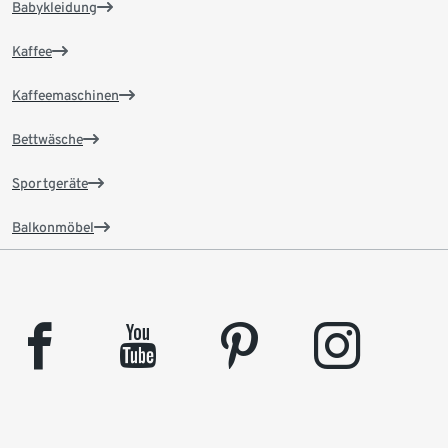
Babykleidung
Kaffee
Kaffeemaschinen
Bettwäsche
Sportgeräte
Balkonmöbel
facebook
youtube
pinterest
instagram