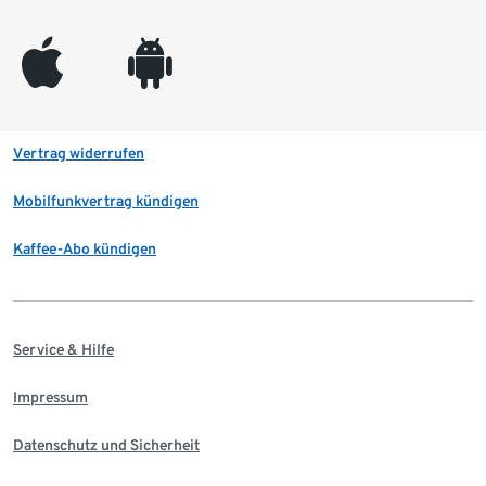
appleinc
android
Vertrag widerrufen
Mobilfunkvertrag kündigen
Kaffee-Abo kündigen
Service & Hilfe
Impressum
Datenschutz und Sicherheit