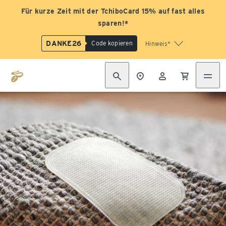
Für kurze Zeit mit der TchiboCard 15% auf fast alles
sparen!*
DANKE26
Code kopieren
Hinweis*