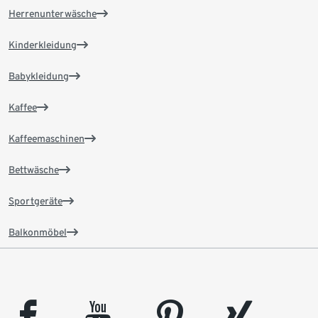
Herrenunterwäsche
Kinderkleidung
Babykleidung
Kaffee
Kaffeemaschinen
Bettwäsche
Sportgeräte
Balkonmöbel
facebook
youtube
pinterest
xing