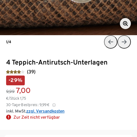
1/4
4 Teppich-Antirutsch-Unterlagen
(39)
-29%
7,00
9,99
€/Stück
1,75
30-Tage-Bestpreis:
9,99
€
inkl. MwSt.
zzgl. Versandkosten
Zur Zeit nicht verfügbar