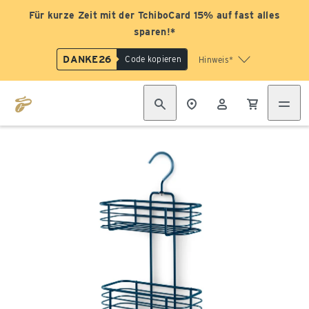
Für kurze Zeit mit der TchiboCard 15% auf fast alles
sparen!*
DANKE26
Code kopieren
Hinweis*