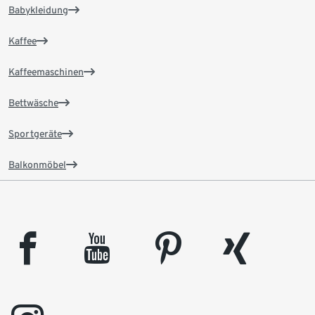
Babykleidung
Kaffee
Kaffeemaschinen
Bettwäsche
Sportgeräte
Balkonmöbel
facebook
youtube
pinterest
xing