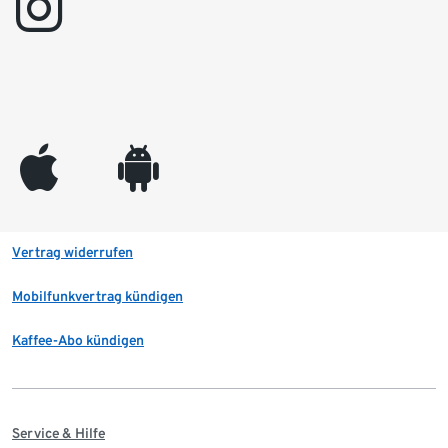
instagram
appleinc
android
Vertrag widerrufen
Mobilfunkvertrag kündigen
Kaffee-Abo kündigen
Service & Hilfe