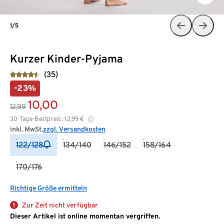
1/5
Kurzer Kinder-Pyjama
(35)
-23%
10,00
12,99
30-Tage-Bestpreis:
12,99
€
inkl. MwSt.
zzgl. Versandkosten
122/128
134/140
146/152
158/164
170/176
Richtige Größe ermitteln
Zur Zeit nicht verfügbar
Dieser Artikel ist online momentan vergriffen.