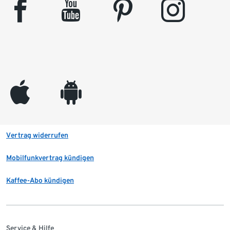
facebook
youtube
pinterest
instagram
appleinc
android
Vertrag widerrufen
Mobilfunkvertrag kündigen
Kaffee-Abo kündigen
Service & Hilfe