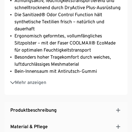
Atmungsaktiv, feuchtigkeitstransportierend und
schnelltrocknend durch DryActive Plus-Ausrüstung
Die Sanitized® Odor Control Function hält
synthetische Textilien frisch – natürlich und
dauerhaft
Ergonomisch geformtes, vollumfängliches
Sitzpolster – mit der Faser COOLMAX® EcoMade
für optimalen Feuchtigkeitstransport
Besonders hoher Tragekomfort durch weiches,
luftdurchlässiges Meshmaterial
Bein-Innensaum mit Antirutsch-Gummi
Mit Elasthan: formbeständig, perfekter Sitz bei
Mehr anzeigen
voller Bewegungsfreiheit
Produktbeschreibung
Material & Pflege