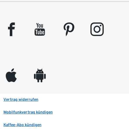
facebook
youtube
pinterest
instagram
appleinc
android
Vertrag widerrufen
Mobilfunkvertrag kündigen
Kaffee-Abo kündigen