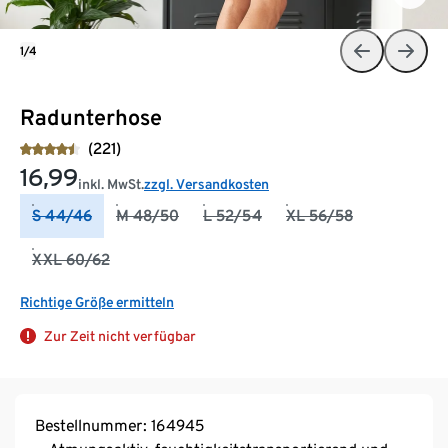
1/4
Radunterhose
(221)
16,99
inkl. MwSt.
zzgl. Versandkosten
S 44/46
M 48/50
L 52/54
XL 56/58
XXL 60/62
Richtige Größe ermitteln
Zur Zeit nicht verfügbar
Bestellnummer: 164945