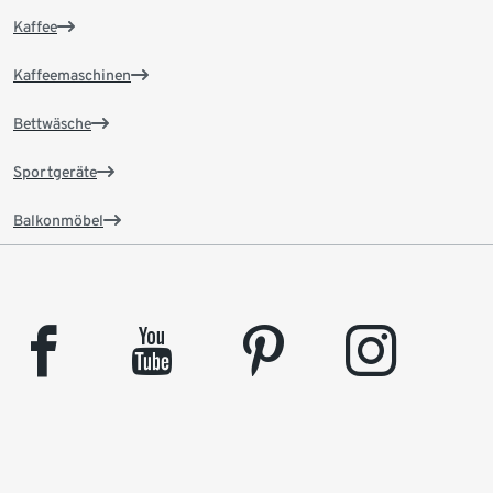
Kaffee
Kaffeemaschinen
Bettwäsche
Sportgeräte
Balkonmöbel
facebook
youtube
pinterest
instagram