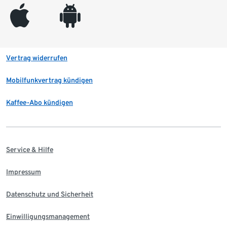
appleinc
android
Vertrag widerrufen
Mobilfunkvertrag kündigen
Kaffee-Abo kündigen
Service & Hilfe
Impressum
Datenschutz und Sicherheit
Einwilligungsmanagement